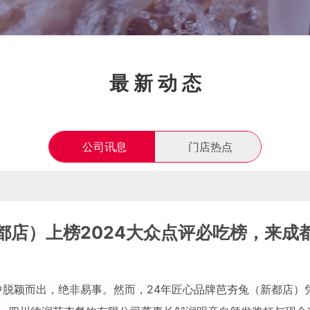
最
新
动
态
公司讯息
门店热点
都店）上榜2024大众点评必吃榜，来成
中脱颖而出，绝非易事。然而，
24
年匠心品牌芭夯兔（新都店）